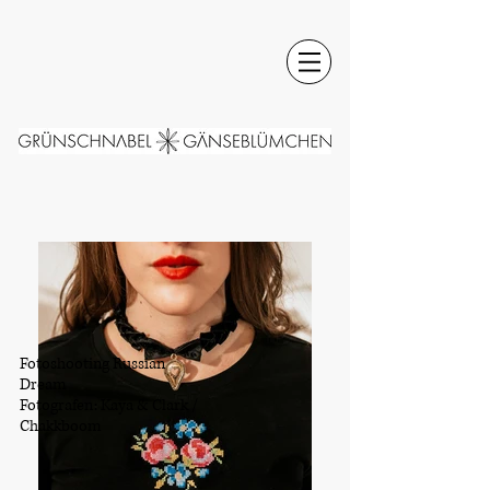
Fotoshooting Russian
Dream
Fotografen: Kaya & Clark /
Chakkboom