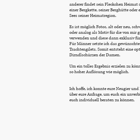
anderer findet sein Fleckchen Heimat s
einer Bergkette, seiner Berghütte ode
Sees seiner Heimatregion.
Es ist möglich Fotos, alt oder neu, sch
oder analog als Motiv für die von mir 
verwenden und diese dann exklusiv für
Für Männer setzte ich das gewünschte
Trachtengilets. Somit entsteht eine o
Dirndlschürzen der Damen.
Um ein tolles Ergebnis erzielen zu könn
so hoher Auflösung wie möglich.
Ich hoffe, ich konnte eure Neugier un
über eure Anfrage, um euch ein unver
euch individuell beraten zu können.