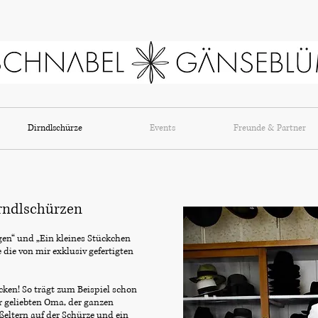
Dirndlschürze
Events
Freunde & Partner
irndlschürzen
en“ und „Ein kleines Stückchen
die von mir exklusiv gefertigten
ken! So trägt zum Beispiel schon
r geliebten Oma, der ganzen
ßeltern auf der Schürze und ein